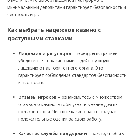
минимальными депозитами гарантирует безопасность и
честность игры.
Как выбрать надежное казино с
доступными ставками
Лицензия и регуляция
– перед регистрацией
убедитесь, что казино имеет действующую
лицензию от авторитетного органа. Это
гарантирует соблюдение стандартов безопасности
и честности.
Отзывы игроков
– ознакомьтесь с множеством
отзывов о казино, чтобы узнать мнение других
пользователей. Честные казино часто получают
положительные оценки за свою работу.
Качество службы поддержки
– важно, чтобы у