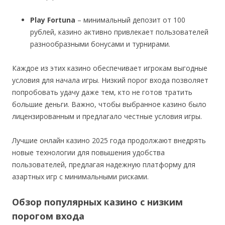
Play Fortuna
– минимальный депозит от 100
рублей, казино активно привлекает пользователей
разнообразными бонусами и турнирами.
Каждое из этих казино обеспечивает игрокам выгодные
условия для начала игры. Низкий порог входа позволяет
попробовать удачу даже тем, кто не готов тратить
большие деньги. Важно, чтобы выбранное казино было
лицензированным и предлагало честные условия игры.
Лучшие онлайн казино 2025 года продолжают внедрять
новые технологии для повышения удобства
пользователей, предлагая надежную платформу для
азартных игр с минимальными рисками.
Обзор популярных казино с низким
порогом входа