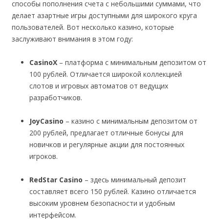
способы пополнения счета с небольшими суммами, что
делает азартные игры доступными для широкого круга
пользователей. Вот несколько казино, которые
заслуживают внимания в этом году:
CasinoX
– платформа с минимальным депозитом от
100 рублей. Отличается широкой коллекцией
слотов и игровых автоматов от ведущих
разработчиков.
JoyCasino
– казино с минимальным депозитом от
200 рублей, предлагает отличные бонусы для
новичков и регулярные акции для постоянных
игроков.
RedStar Casino
– здесь минимальный депозит
составляет всего 150 рублей. Казино отличается
высоким уровнем безопасности и удобным
интерфейсом.