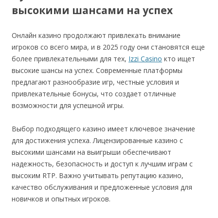
высокими шансами на успех
Онлайн казино продолжают привлекать внимание
игроков со всего мира, и в 2025 году они становятся еще
более привлекательными для тех,
Izzi Casino
кто ищет
высокие шансы на успех. Современные платформы
предлагают разнообразие игр, честные условия и
привлекательные бонусы, что создает отличные
возможности для успешной игры.
Выбор подходящего казино имеет ключевое значение
для достижения успеха. Лицензированные казино с
высокими шансами на выигрыши обеспечивают
надежность, безопасность и доступ к лучшим играм с
высоким RTP. Важно учитывать репутацию казино,
качество обслуживания и предложенные условия для
новичков и опытных игроков.