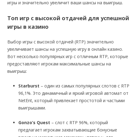
игры и значительно увеличит ваши шансы на выигрыш.
Топ игр с высокой отдачей для успешной
игры в казино
Выбор игры с высокой отдачей (RTP) значительно
увеличивает шансы на успешную игру в онлайн казино.
Вот несколько популярных игр с отличным RTP, которые
предоставляют игрокам максимальные шансы на
выигрыш:
Starburst
– один из самых популярных слотов с RTP
96,1%. Это динамичный и яркий игровой автомат от
NetEnt, который привлекает простотой и частыми
выигрышами.
Gonzo’s Quest
– слот с RTP 96%, который
предлагает игрокам захватывающие бонусные