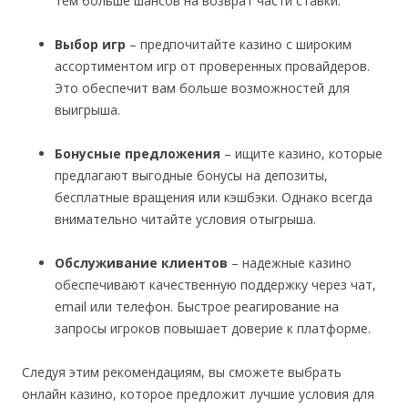
тем больше шансов на возврат части ставки.
Выбор игр
– предпочитайте казино с широким
ассортиментом игр от проверенных провайдеров.
Это обеспечит вам больше возможностей для
выигрыша.
Бонусные предложения
– ищите казино, которые
предлагают выгодные бонусы на депозиты,
бесплатные вращения или кэшбэки. Однако всегда
внимательно читайте условия отыгрыша.
Обслуживание клиентов
– надежные казино
обеспечивают качественную поддержку через чат,
email или телефон. Быстрое реагирование на
запросы игроков повышает доверие к платформе.
Следуя этим рекомендациям, вы сможете выбрать
онлайн казино, которое предложит лучшие условия для