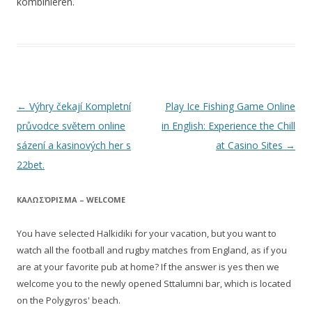
kombinieren.
Навигация в публикациите
←
Výhry čekají Kompletní
Play Ice Fishing Game Online
průvodce světem online
in English: Experience the Chill
sázení a kasinových her s
at Casino Sites
→
22bet.
КΑΛΩΣΌΡΙΣΜΑ – WELCOME
You have selected Halkidiki for your vacation, but you want to
watch all the football and rugby matches from England, as if you
are at your favorite pub at home? If the answer is yes then we
welcome you to the newly opened Sttalumni bar, which is located
on the Polygyros' beach.