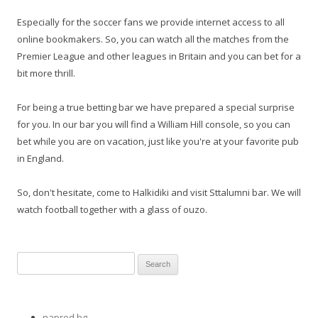
Especially for the soccer fans we provide internet access to all
online bookmakers. So, you can watch all the matches from the
Premier League and other leagues in Britain and you can bet for a
bit more thrill.
For being a true betting bar we have prepared a special surprise
for you. In our bar you will find a William Hill console, so you can
bet while you are on vacation, just like you're at your favorite pub
in England.
So, don't hesitate, come to Halkidiki and visit Sttalumni bar. We will
watch football together with a glass of ouzo.
Search for:
napred.bg