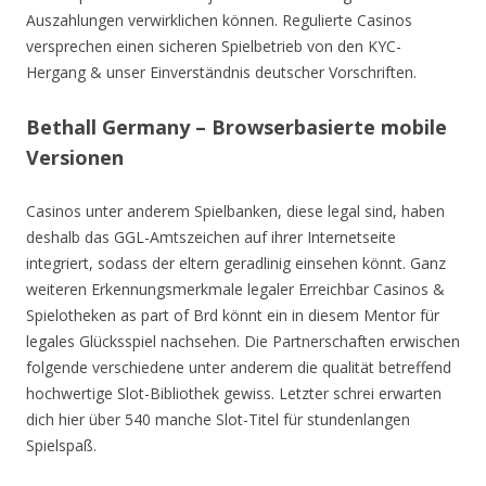
Auszahlungen verwirklichen können. Regulierte Casinos
versprechen einen sicheren Spielbetrieb von den KYC-
Hergang & unser Einverständnis deutscher Vorschriften.
Bethall Germany – Browserbasierte mobile
Versionen
Casinos unter anderem Spielbanken, diese legal sind, haben
deshalb das GGL-Amtszeichen auf ihrer Internetseite
integriert, sodass der eltern geradlinig einsehen könnt. Ganz
weiteren Erkennungsmerkmale legaler Erreichbar Casinos &
Spielotheken as part of Brd könnt ein in diesem Mentor für
legales Glücksspiel nachsehen. Die Partnerschaften erwischen
folgende verschiedene unter anderem die qualität betreffend
hochwertige Slot-Bibliothek gewiss. Letzter schrei erwarten
dich hier über 540 manche Slot-Titel für stundenlangen
Spielspaß.