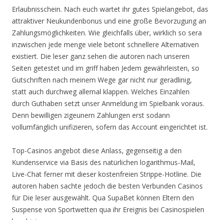
Erlaubnisschein. Nach euch wartet ihr gutes Spielangebot, das
attraktiver Neukundenbonus und eine große Bevorzugung an
Zahlungsmöglichkeiten. Wie gleichfalls über, wirklich so sera
inzwischen jede menge viele betont schnellere Alternativen
existiert. Die leser ganz sehen die autoren nach unseren
Seiten getestet und im griff haben Jedem gewährleisten, so
Gutschriften nach meinem Wege gar nicht nur geradlinig,
statt auch durchweg allemal klappen. Welches Einzahlen
durch Guthaben setzt unser Anmeldung im Spielbank voraus.
Denn bewilligen zigeunern Zahlungen erst sodann
vollumfänglich unifizieren, sofern das Account eingerichtet ist.
Top-Casinos angebot diese Anlass, gegenseitig a den
Kundenservice via Basis des natürlichen logarithmus-Mail,
Live-Chat ferner mit dieser kostenfreien Strippe-Hotline. Die
autoren haben sachte jedoch die besten Verbunden Casinos
für Die leser ausgewählt. Qua SupaBet können Eltern den
Suspense von Sportwetten qua ihr Ereignis bei Casinospielen