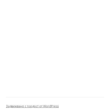
Задвижвано с гордост от WordPress