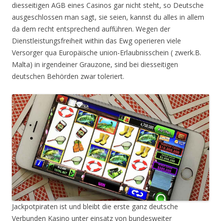
diesseitigen AGB eines Casinos gar nicht steht, so Deutsche
ausgeschlossen man sagt, sie seien, kannst du alles in allem
da dem recht entsprechend aufführen. Wegen der
Dienstleistungsfreiheit within das Ewg operieren viele
Versorger qua Europäische union-Erlaubnisschein ( zwerk.B.
Malta) in irgendeiner Grauzone, sind bei diesseitigen
deutschen Behörden zwar toleriert.
Jackpotpiraten ist und bleibt die erste ganz deutsche
Verbunden Kasino unter einsatz von bundesweiter