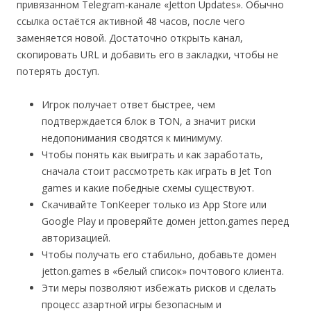
привязанном Telegram-канале «Jetton Updates». Обычно
ссылка остаётся активной 48 часов, после чего
заменяется новой. Достаточно открыть канал,
скопировать URL и добавить его в закладки, чтобы не
потерять доступ.
Игрок получает ответ быстрее, чем
подтверждается блок в TON, а значит риски
недопонимания сводятся к минимуму.
Чтобы понять как выиграть и как заработать,
сначала стоит рассмотреть как играть в Jet Ton
games и какие победные схемы существуют.
Скачивайте TonKeeper только из App Store или
Google Play и проверяйте домен jetton.games перед
авторизацией.
Чтобы получать его стабильно, добавьте домен
jetton.games в «белый список» почтового клиента.
Эти меры позволяют избежать рисков и сделать
процесс азартной игры безопасным и