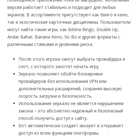
версия работает стабильно и подходит для любых
экранов. В ассортименте присутствуют как бинго и кено,
так и экзотические карточные дисциплины. Пользователи
могут найти такие игры, как Betina Bingo, Double Up,
Andar Bahar, Banana Keno, Sic Bo и другие форматы с
различными ставками и уровнями риска.
После этого игроки смогут выбрать провайдера и
слот, с которого захотят начать игру.
Зеркало позволяет обойти блокировки
провайдеров без использования VPN или
дополнительных расширений, сохраняя высокую
скорость загрузки и безопасность.
Использование зеркало не является нарушением
закона – это абсолютно надежный и безопасный
способ получить доступ к сайту.
Бот автоматически создаёт аккаунт и открывает
доступ ко всем функциям платформы.