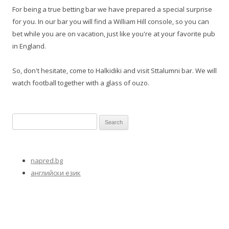
For being a true betting bar we have prepared a special surprise
for you. In our bar you will find a William Hill console, so you can
bet while you are on vacation, just like you're at your favorite pub
in England.
So, don't hesitate, come to Halkidiki and visit Sttalumni bar. We will
watch football together with a glass of ouzo.
Search for:
napred.bg
английски език